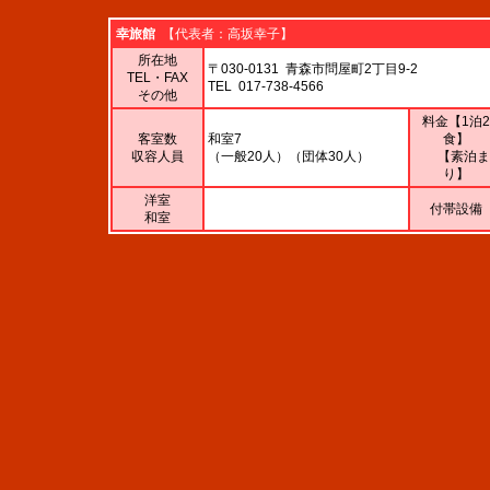
幸旅館
【代表者：高坂幸子】
所在地
〒030-0131 青森市問屋町2丁目9-2
TEL・FAX
TEL 017-738-4566
その他
料金【
1泊2
客室数
和室7
食】
収容人員
（一般20人）（団体30人）
【素泊ま
り】
洋室
付帯設備
和室